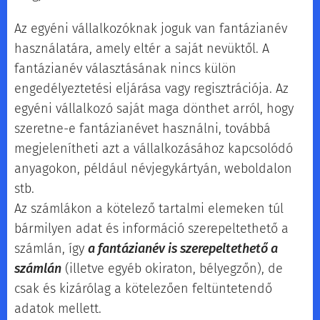
Az egyéni vállalkozóknak joguk van fantázianév
használatára, amely eltér a saját nevüktől. A
fantázianév választásának nincs külön
engedélyeztetési eljárása vagy regisztrációja. Az
egyéni vállalkozó saját maga dönthet arról, hogy
szeretne-e fantázianévet használni, továbbá
megjelenítheti azt a vállalkozásához kapcsolódó
anyagokon, például névjegykártyán, weboldalon
stb.
Az számlákon a kötelező tartalmi elemeken túl
bármilyen adat és információ szerepeltethető a
számlán, így
a fantázianév is szerepeltethető a
számlán
(illetve egyéb okiraton, bélyegzőn), de
csak és kizárólag a kötelezően feltüntetendő
adatok mellett.