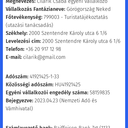
Megnevezés:
Cilárik Csaba egyéni vállalkozó
Vállalkozás Fantázianeve:
Görögország Neked
Főtevékenység:
799003 - Turistatájékoztatás
(utazási tanácsadás)
Székhely:
2000 Szentendre Károly utca 6 1/6
Levelezési cím:
2000 Szentendre Károly utca 6 1/6
Telefon:
+36 20 917 12 98
E-mail:
cilarik@gmail.com
Adószám:
41921425-1-33
Közösségi adószám:
HU41921425
Egyéni vállalkozói engedély száma:
58159835
Bejegyezve:
2023.04.23 (Nemzeti Adó és
Vámhivatal)