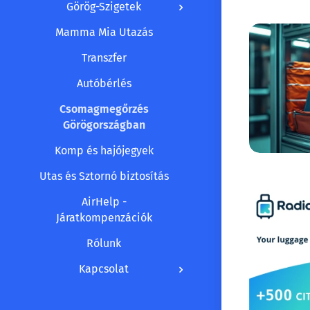
Görög-Szigetek
Mamma Mia Utazás
Transzfer
Autóbérlés
Csomagmegőrzés
Görögországban
Komp és hajójegyek
Utas és Sztornó biztosítás
AirHelp -
Járatkompenzációk
Rólunk
Kapcsolat