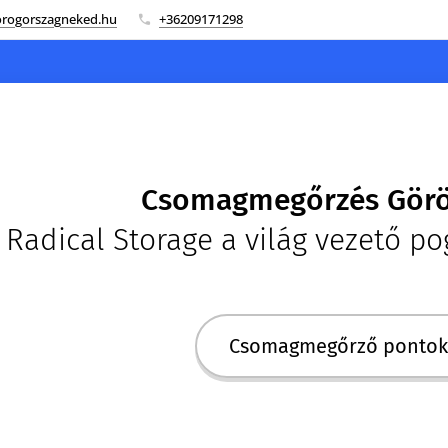
rogorszagneked.hu
+36209171298
Csomagmegőrzés Görö
 Radical Storage a világ vezető 
Csomagmegőrző pontok 