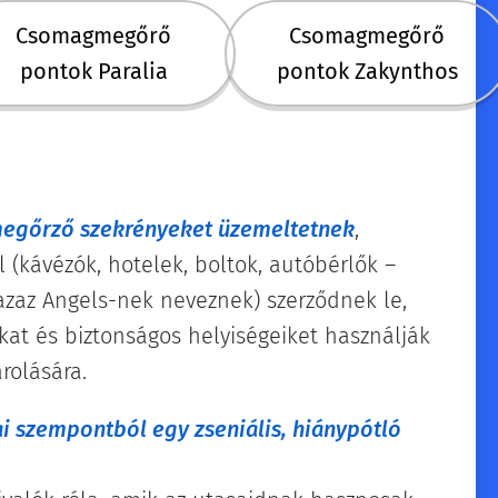
Csomagmegőrő
Csomagmegőrő
pontok Paralia
pontok Zakynthos
egőrző szekrényeket üzemeltetnek
,
 (kávézók, hotelek, boltok, autóbérlők –
 azaz Angels-nek neveznek) szerződnek le,
kat és biztonságos helyiségeiket használják
árolására.
i szempontból egy zseniális, hiánypótló