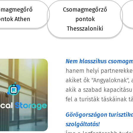
omagmegőrő
Csomagmegőrző
ntok Athen
pontok
Thesszaloniki
Nem klasszikus csomagm
hanem helyi partnerekkel
akiket ők "Angyaloknak",
akik a szabad kapacitásu
fel a turisták táskáinak t
Görögországon turisztika
szolgáltatás!