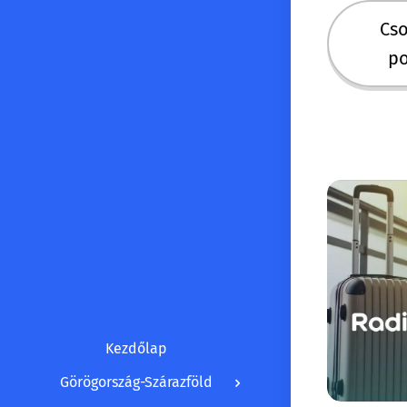
Cs
po
Kezdőlap
Görögország-Szárazföld