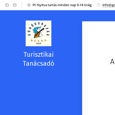
Pl: Nyitva tartás minden nap 9-18 óráig
info@go
Turisztikai
A
Tanácsadó