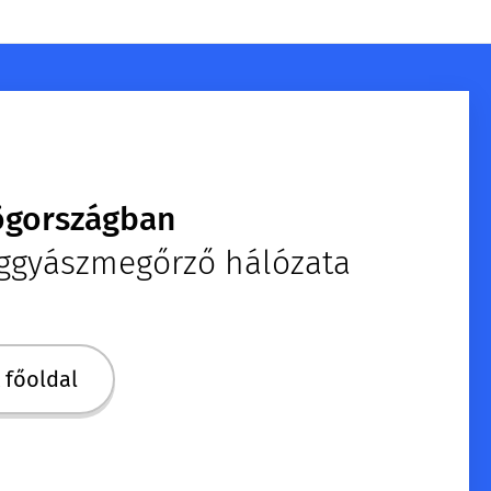
gországban
poggyászmegőrző hálózata
főoldal