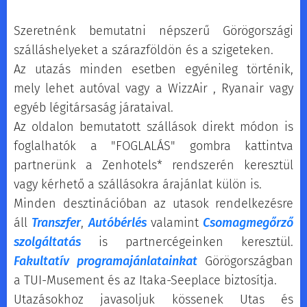
Szeretnénk bemutatni népszerű Görögországi
szálláshelyeket a szárazföldön és a szigeteken.
Az utazás minden esetben egyénileg történik,
mely lehet autóval vagy a WizzAir , Ryanair vagy
egyéb légitársaság járataival.
Az oldalon bemutatott szállások direkt módon is
foglalhatók a "FOGLALÁS" gombra kattintva
partnerünk a Zenhotels* rendszerén keresztül
vagy kérhető a szállásokra árajánlat külön is.
Minden desztinációban az utasok rendelkezésre
áll
Transzfer
,
Autóbérlés
valamint
Csomagmegőrző
szolgáltatás
is partnercégeinken keresztül.
Fakultatív programajánlataink
at
Görögországban
a TUI-Musement és az Itaka-Seeplace biztosítja.
Utazásokhoz javasoljuk kössenek Utas és