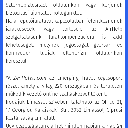
Sztornóbiztosítást oldalunkon vagy kérjenek
biztosítási ajánlatot kollégánktól.
Ha a repülőjáratával kapcsolatban jelentkeznének
járatkésések vagy törlések, az AirHelp
szolgáltatásunk Járatkompenzációra is add
lehetőséget, melynek jogosságát gyorsan és
könnyedén tudják ellenőrizni oldalunkon
keresztül.
*A
ZenHotels.com
az Emerging Travel cégcsoport
része, amely a világ 220 országában és területén
működik vezető online szállásközvetítőként.
Irodájuk Limassol szívében található az Office 21,
17 Georgiou Karaiskaki Str., 3032 Limassol, Ciprusi
Köztársaság cím alatt.
Ügyfélszolgálatunk a hét minden napján a nap 24