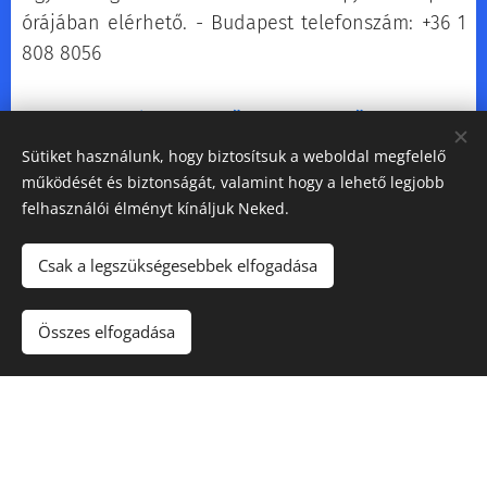
órájában elérhető. - Budapest telefonszám: +36 1
808 8056
Használd repülőjegy keresőnket:
Sütiket használunk, hogy biztosítsuk a weboldal megfelelő
működését és biztonságát, valamint hogy a lehető legjobb
felhasználói élményt kínáljuk Neked.
Oldalunk jelenleg folyamatos feltöltés alatt áll!
Csak a legszükségesebbek elfogadása
Összes elfogadása
Referenciák