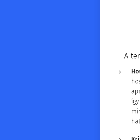
🌊
A te
Ho
hos
apr
így
mi
hát
Kri