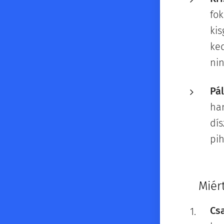
fok
ki
ked
ni
Pá
han
dís
pi
⭐
Miér
Csa