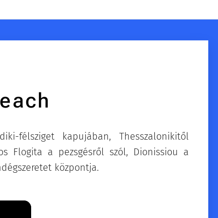
Beach
ki-félsziget kapujában, Thesszalonikitől
s Flogita a pezsgésről szól, Dionissiou a
dégszeretet központja.