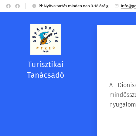
Pl: Nyitva tartás minden nap 9-18 óráig
info@go
Turisztikai
Tanácsadó
A Dionis
mindössze
nyugalom,