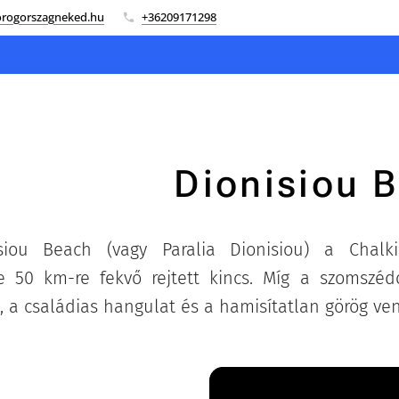
rogorszagneked.hu
+36209171298
Dionisiou 
siou Beach (vagy Paralia Dionisiou) a Chalkidi
 50 km-re fekvő rejtett kincs. Míg a szomszédo
 a családias hangulat és a hamisítatlan görög ven