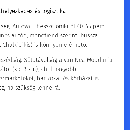
lhelyezkedés és logisztika
lség: Autóval Thesszalonikitől 40-45 perc.
incs autód, menetrend szerinti busszal
L Chalkidikis) is könnyen elérhető. 🚗🚌
szédság: Sétatávolságra van Nea Moudania
sától (kb. 3 km), ahol nagyobb
ermarketeket, bankokat és kórházat is
sz, ha szükség lenne rá.