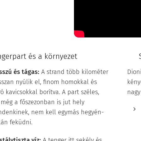
ngerpart és a környezet
⛱️
S
sszú és tágas:
A strand több kilométer
Dion
szan nyúlik el, finom homokkal és
kény
ó kavicsokkal borítva. A part széles,
nagy
 még a főszezonban is jut hely
ndenkinek, nem kell egymás hegyén-
án feküdni. 🏖️
stálytiszta víz:
A tenger itt sekély és