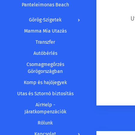
Panteleimonas Beach
✈️ Ut
Görög-Szigetek
Mamma Mia Utazás
Transzfer
Autóbérlés
Csomagmegőrzés
Görögországban
Komp és hajójegyek
Utas és Sztornó biztosítás
AirHelp -
Járatkompenzációk
Rólunk
Kapcsolat