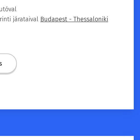
utóval
inti járataival
Budapest - Thessaloniki
s