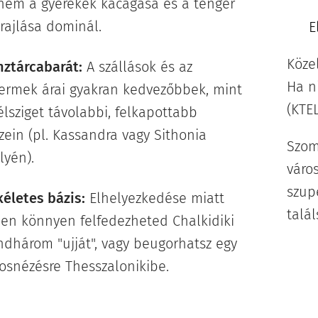
nem a gyerekek kacagása és a tenger
rajlása dominál.
📍
E
Köze
nztárcabarát:
A szállások és az
Ha n
termek árai gyakran kedvezőbbek, mint
(KTE
élsziget távolabbi, felkapottabb
zein (pl. Kassandra vagy Sithonia
Szom
lyén). 💰✅
váro
szup
életes bázis:
Elhelyezkedése miatt
talál
nen könnyen felfedezheted Chalkidiki
dhárom "ujját", vagy beugorhatsz egy
osnézésre Thesszalonikibe.