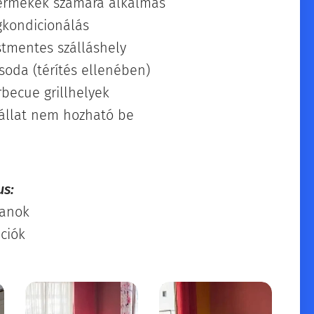
ermekek számára alkalmas
gkondicionálás
stmentes szálláshely
soda (térítés ellenében)
rbecue grillhelyek
sállat nem hozható be
us:
manok
pciók