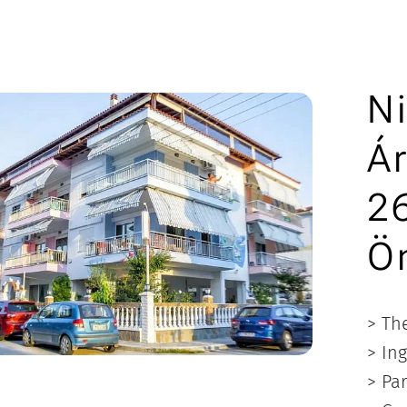
N
Ár
2
Ö
> The
> In
> Pa