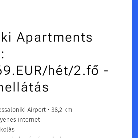
iki Apartments
:
69.EUR/hét/2.fő -
nellátás
ssaloniki Airport • 38,2 km
gyenes internet
rkolás