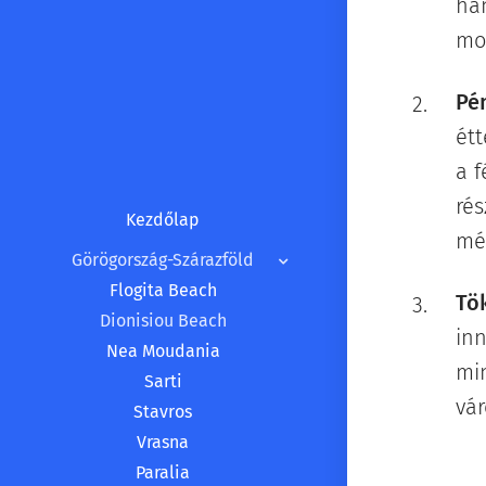
ha
mo
Pé
ét
a f
rés
Kezdőlap
mé
Görögország-Szárazföld
Flogita Beach
Tök
Dionisiou Beach
in
Nea Moudania
min
Sarti
vár
Stavros
Vrasna
Paralia