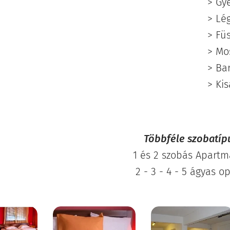
> Gy
> Lé
> Fü
> Mo
> Ba
> Ki
Többféle szobatíp
1 és 2 szobás Apart
2 - 3 - 4 - 5 ágyas o