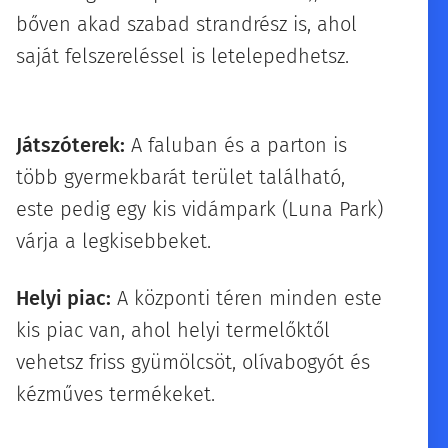
bőven akad szabad strandrész is, ahol
saját felszereléssel is letelepedhetsz. 🍹
🥗
Játszóterek:
A faluban és a parton is
több gyermekbarát terület található,
este pedig egy kis vidámpark (Luna Park)
várja a legkisebbeket. 🎡👶
Helyi piac:
A központi téren minden este
kis piac van, ahol helyi termelőktől
vehetsz friss gyümölcsöt, olívabogyót és
kézműves termékeket.