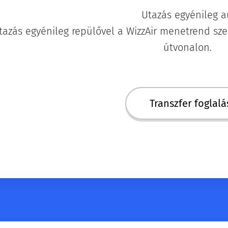
🚗 Utazás egyénileg a
azás egyénileg repülővel a WizzAir menetrend szer
útvonalon.
Transzfer foglalá